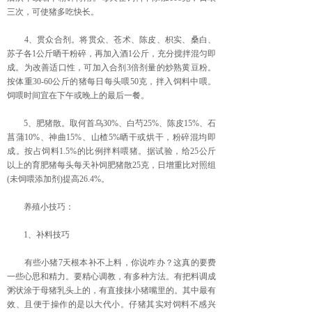
三次，可使猪多吃快长。
4、贯众合剂。将贯众、苍术、陈皮、枳实、桑白、
苏子各1公斤晒干粉碎，再加入酒1公斤，充分搅拌混匀即
成。为改善适口性，可加入合剂3倍剂量的炒熟黄豆粉。
按体重30-60公斤的猪每日每头喂50克，拌入饲料中喂。
饲喂时间宜在下午或晚上的最后一餐。
5、肥猪散。取何首乌30%、白芍25%、陈皮15%、石
菖蒲10%、神曲15%、山楂5%晒干或烘干，粉碎混均即
成。按占饲料1.5%的比例拌料喂猪。据试验，给25公斤
以上的育肥猪每头每天补饲肥猪散25克，日增重比对照组
(未饲喂添加剂)提高26.4%。
养殖小技巧：
1、补料技巧
有些小猪7天根本补不上料，你说咋办？这真的要费
一些心思和精力。要精心调教，有多种方法。有把料调成
粥状涂于母猪乳头上的，有直接抹小猪嘴里的。其中最有
效、且便于操作的是以大代小。仔猪其实对饲料不感兴