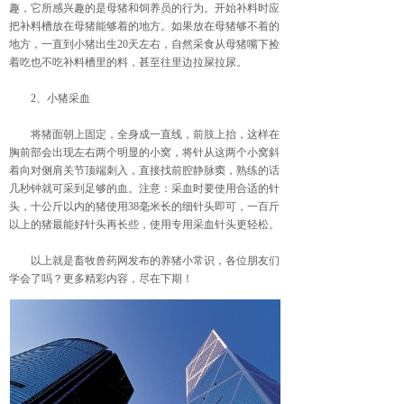
趣，它所感兴趣的是母猪和饲养员的行为。开始补料时应
把补料槽放在母猪能够着的地方。如果放在母猪够不着的
地方，一直到小猪出生20天左右，自然采食从母猪嘴下捡
着吃也不吃补料槽里的料，甚至往里边拉屎拉尿。
2、小猪采血
将猪面朝上固定，全身成一直线，前肢上抬，这样在
胸前部会出现左右两个明显的小窝，将针从这两个小窝斜
着向对侧肩关节顶端刺入，直接找前腔静脉窦，熟练的话
几秒钟就可采到足够的血。注意：采血时要使用合适的针
头，十公斤以内的猪使用38毫米长的细针头即可，一百斤
以上的猪最能好针头再长些，使用专用采血针头更轻松。
以上就是畜牧兽药网发布的养猪小常识，各位朋友们
学会了吗？更多精彩内容，尽在下期！