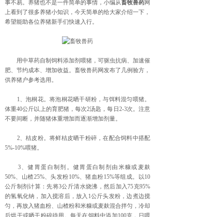
事不易。养猪也不是一件简单的事情，小编从
畜牧兽药
网
上看到了很多养猪小知识，今天简单的给大家介绍一下，
希望能助各位养猪新手们快速入行。
用中草药自制饲料添加剂喂猪，可驱虫抗病、加速催
肥、节约成本、增加收益。畜牧兽药网发布了几例验方，
供养猪户参考选用。
1、泡桐花。将泡桐花晒干研粉，与饵料混匀喂猪。
体重40公斤以上的育肥猪，每次2汤匙，每日2-3次。注意
不要间断，并随猪体重增加而逐渐增加剂量。
2、桔皮粉。将鲜桔皮晒干粉碎，在配合饲料中搭配
5%-10%喂猪。
3、健胃蛋白制剂。健胃蛋白制剂由米糠或麦麸
50%、山楂25%、头发粉10%、猪血粉15%等组成。以10
公斤制剂计算：先将3公斤清水烧沸，然后加入75克95%
的氢氧化钠，加入搅溶后，放入1公斤头发粉，边煮边搅
匀，再放入猪血粉、山楂粉和米糠或麦麸混合拌匀，冷却
后烘干或晒干粉碎待用。每天在饲料中添加100克，日喂