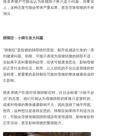
很多养猪户可能会认为母猪蹄子疼只是小问题，但事实
上，这种态度可能会带来严重后果，甚至导致母猪的不幸
淘汰。
蹄裂症：小病引发大问题
“蹄裂症”是指猪的蹄部组织受损、裂开或感染引发的一系
列健康问题。初期，可能只表现为母猪轻微的蹄部不适，
但如果不及时重视和处理，症状可能逐渐恶化，影响母猪
的正常行走和生活。然而，让人担忧的不仅仅是母猪的舒
适程度，更重要的是蹄裂症可能对母猪的整体健康造成持
久影响。
很多养猪户在面对母猪蹄裂症时，往往会抱着“小病不必
治”的态度。他们可能认为母猪蹄部的疼痛只是暂时的，
或者对母猪的整体健康影响不大，因此选择了袖手旁观。
然而，这种想法是值得反思的。蹄裂症如果得不到适当治
疗，可能会导致母猪因蹄部感染而变得虚弱，影响食欲和
正常活动，甚至影响母猪的繁殖能力。