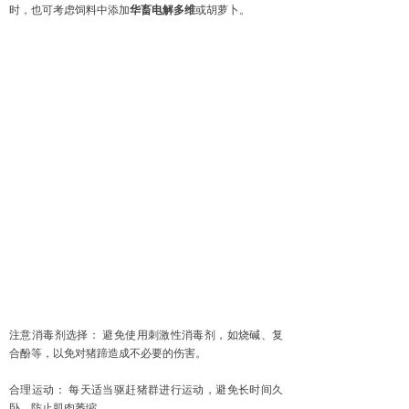
时，也可考虑饲料中添加
华畜电解多维
或胡萝卜。
注意消毒剂选择： 避免使用刺激性消毒剂，如烧碱、复
合酚等，以免对猪蹄造成不必要的伤害。
合理运动： 每天适当驱赶猪群进行运动，避免长时间久
卧，防止肌肉萎缩。