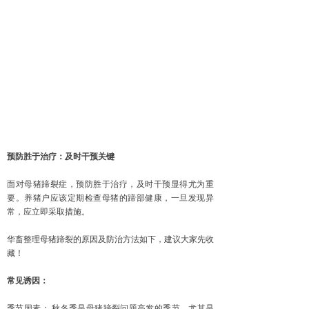
预防胜于治疗：及时干预关键
面对母猪蹄裂症，预防胜于治疗，及时干预显得尤为重
要。养猪户应该定期检查母猪的蹄部健康，一旦发现异
常，应立即采取措施。
华畜整理母猪蹄裂的原因及防治方法如下，建议大家先收
藏！
常见诱因：
季节因素： 秋冬季是母猪蹄裂问题高发的季节，尤其是