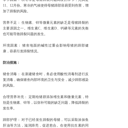
11、12月份。寒冷的气候使得母猪蹄部容易受到伤害，增
加了蹄裂的风险。
营养不足： 生物素、锌等微量元素的缺乏是母猪蹄裂的
主要原因之一。维生素C、维生素D、钙磷等元素的失衡
也可能导致蹄裂问题的发生。
环境因素： 猪舍地面的碱性过重会影响母猪的蹄部健
康，容易引发蹄裂情况。
防治措施：
猪舍消毒： 在新建猪舍时，务必使用酸性消毒剂进行反
复消毒，确保猪舍内部环境的卫生与安全，减少蹄部感染
的风险。
合理营养补充： 定期给猪群添加维生素和微量元素，特
别是生物素、锌等，以弥补可能的缺乏问题，降低蹄裂的
发生率。
蹄部护理： 对于已经发生蹄裂的母猪，可以采取涂抹鱼
肝油等方法，滋润蹄壳，促进愈合。在使用抗生素的同