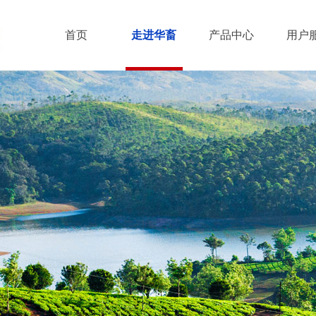
首页
走进华畜
产品中心
用户