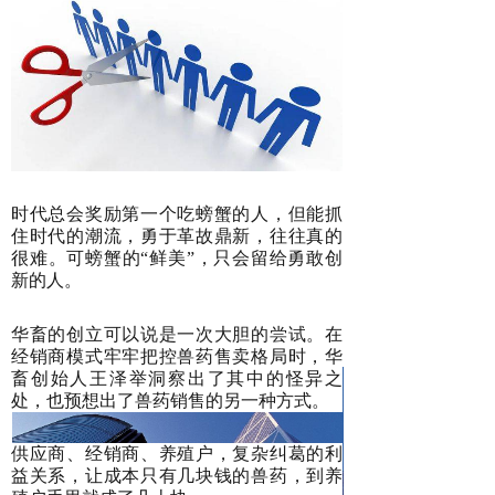
时代总会奖励第一个吃螃蟹的人，但能抓
住时代的潮流，勇于革故鼎新，往往真的
很难。可螃蟹的“鲜美”，只会留给勇敢创
新的人。
华畜的创立可以说是一次大胆的尝试。在
经销商模式牢牢把控兽药售卖格局时，华
畜创始人王泽举洞察出了其中的怪异之
处，也预想出了兽药销售的另一种方式。
供应商、经销商、养殖户，复杂纠葛的利
益关系，让成本只有几块钱的兽药，到养