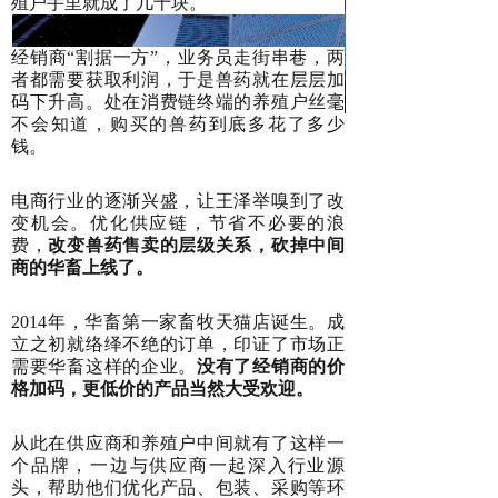
殖户手里就成了几十块。
经销商“割据一方”，业务员走街串巷，两
者都需要获取利润，于是兽药就在层层加
码下升高。处在消费链终端的养殖户丝毫
不会知道，购买的兽药到底多花了多少
钱。
电商行业的逐渐兴盛，让王泽举嗅到了改
变机会。优化供应链，节省不必要的浪
费，
改变兽药售卖的层级关系，砍掉中间
商的华畜上线了。
2014年，华畜第一家畜牧天猫店诞生。成
立之初就络绎不绝的订单，印证了市场正
需要华畜这样的企业。
没有了经销商的价
格加码，更低价的产品当然大受欢迎。
从此在供应商和养殖户中间就有了这样一
个品牌，一边与供应商一起深入行业源
头，帮助他们优化产品、包装、采购等环