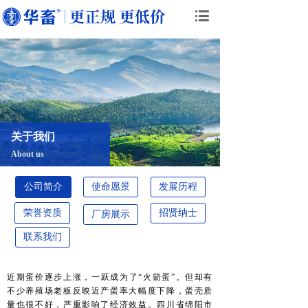
关于我们
About us
公司简介
使命愿景
发展历程
荣誉资质
招贤纳士
厂房展示
联系我们
近期蛋价逐步上涨，一跃成为了“火箭蛋”。但却有
不少养殖场老板反映近产蛋率大幅度下降，蛋壳质
量也很不好，严重影响了经济效益。四川省绵阳市