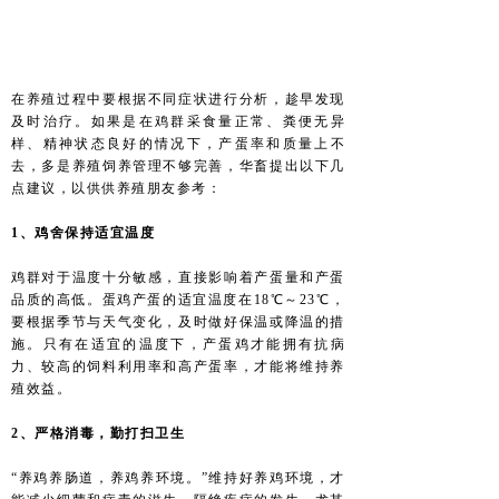
在养殖过程中要根据不同症状进行分析，趁早发现
及时治疗。如果是在鸡群采食量正常、粪便无异
样、精神状态良好的情况下，产蛋率和质量上不
去，多是养殖饲养管理不够完善，华畜提出以下几
点建议，以供供养殖朋友参考：
1、鸡舍保持适宜温度
鸡群对于温度十分敏感，直接影响着产蛋量和产蛋
品质的高低。蛋鸡产蛋的适宜温度在18℃～23℃，
要根据季节与天气变化，及时做好保温或降温的措
施。只有在适宜的温度下，产蛋鸡才能拥有抗病
力、较高的饲料利用率和高产蛋率，才能将维持养
殖效益。
2、严格消毒，勤打扫卫生
“养鸡养肠道，养鸡养环境。”维持好养鸡环境，才