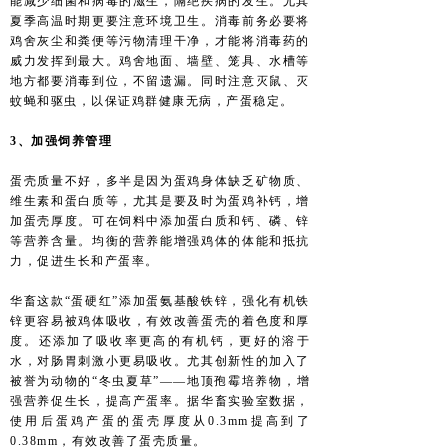
能减少细菌和病毒的滋生，隔绝疾病的发生。尤其
夏季高温时期更要注意环境卫生。消毒前务必要将
鸡舍灰尘和粪便等污物清理干净，才能将消毒药的
威力发挥到最大。鸡舍地面、墙壁、笼具、水槽等
地方都要消毒到位，不留遗漏。同时注意灭鼠、灭
蚊蝇和驱虫，以保证鸡群健康无病，产蛋稳定。
3、加强饲养管理
蛋壳质量不好，多半是因为蛋鸡身体缺乏矿物质、
维生素和蛋白质等，尤其是要及时为蛋鸡补钙，增
加蛋壳厚度。可在饲料中添加蛋白质和钙、磷、锌
等营养含量。均衡的营养能增强鸡体的体能和抵抗
力，促进生长和产蛋率。
华畜这款“蛋硬红”添加蛋氨基酸铁锌，强化有机铁
锌更容易被鸡体吸收，有效改善蛋壳的着色度和厚
度。还添加了吸收率更高的有机钙，更好的溶于
水，对肠胃刺激小更易吸收。尤其创新性的加入了
被誉为动物的“冬虫夏草”——地顶孢霉培养物，增
强营养促生长，提高产蛋率。据华畜实验室数据，
使用后蛋鸡产蛋的蛋壳厚度从0.3mm提高到了
0.38mm，有效改善了蛋壳质量。