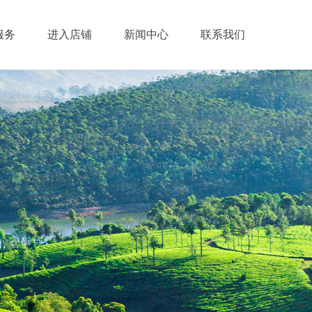
服务
进入店铺
新闻中心
联系我们