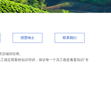
招贤纳士
联系我们
营店铺供应商。
工做定期畜牧知识培训，保证每一个员工都是禽畜知识“专