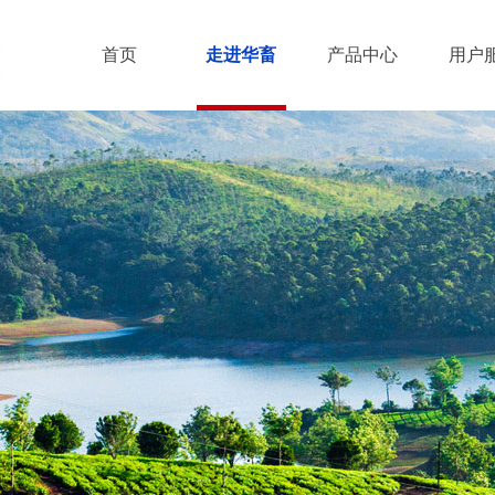
首页
走进华畜
产品中心
用户