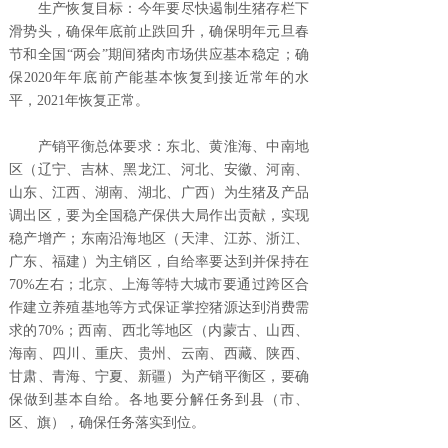
生产恢复目标：今年要尽快遏制生猪存栏下
滑势头，确保年底前止跌回升，确保明年元旦春
节和全国“两会”期间猪肉市场供应基本稳定；确
保2020年年底前产能基本恢复到接近常年的水
平，2021年恢复正常。
产销平衡总体要求：东北、黄淮海、中南地
区（辽宁、吉林、黑龙江、河北、安徽、河南、
山东、江西、湖南、湖北、广西）为生猪及产品
调出区，要为全国稳产保供大局作出贡献，实现
稳产增产；东南沿海地区（天津、江苏、浙江、
广东、福建）为主销区，自给率要达到并保持在
70%左右；北京、上海等特大城市要通过跨区合
作建立养殖基地等方式保证掌控猪源达到消费需
求的70%；西南、西北等地区（内蒙古、山西、
海南、四川、重庆、贵州、云南、西藏、陕西、
甘肃、青海、宁夏、新疆）为产销平衡区，要确
保做到基本自给。各地要分解任务到县（市、
区、旗），确保任务落实到位。