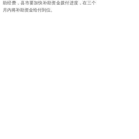
助经费，县市要加快补助资金拨付进度，在三个
月内将补助资金给付到位。
三、保障措施
一是充分发挥农业农村部门牵头职责。农业
农村部门作为生猪稳产保供的主管部门，按照国
务院要求，主动发挥牵头职责，会同有关部门，
认真履职尽责，形成工作合力，全面推动地方责
任和中央各项扶持政策落实落地，促进生猪生产
加快恢复。
二是完善政策落实沟通协调机制。目前，农
业农村部已会同有关部门成立恢复生猪生产协调
办公室，各地农业农村部门也要参照成立恢复生
猪生产部门协调机构，主动承担牵头职责，推动
资金、土地、环保、金融等政策落地落细。强化
进展情况跟踪，按月调度政策落实和生猪生产情
况，对标对表抓落实。