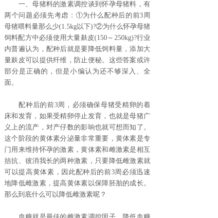
一、母猪料的激素调控谈到怀孕母猪料，有
两个问题必须先考虑：①为什么配种后的前3周
母猪喂料量那么少(1.5kg以下)?②为什么怀孕母猪
饲料配方中必须使用大量麸皮(150～250kg)?行业
内普遍认为，配种后就是要降低饲料量，添加大
量麸皮可以提供纤维，防止便秘。这些答案或许
部分是正确的，但是小编认为还不够深入、全
面。
配种后的前3周，必须确保母猪受精卵的着
床和发育，如果受精卵停止发育，也就是母猪广
义上的流产，对产仔数的影响也就可想而知了。
这个阶段的黄体素分泌量非常重要，黄体素是专
门用来维持怀孕的激素，黄体素和雌激素是相互
拮抗、彼消我长的两种激素，只要降低雌激素就
可以提高黄体素，因此配种后的前3周必须迅速
地降低雌激素，提高黄体素以保障胚胎的成长。
那么到底什么可以降低雌激素呢？
血糖就是最佳的雌激素调控因子，降低血糖