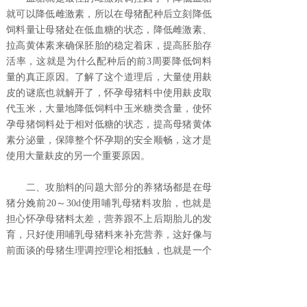
就可以降低雌激素，所以在母猪配种后立刻降低
饲料量让母猪处在低血糖的状态，降低雌激素、
拉高黄体素来确保胚胎的稳定着床，提高胚胎存
活率，这就是为什么配种后的前3周要降低饲料
量的真正原因。了解了这个道理后，大量使用麸
皮的谜底也就解开了，怀孕母猪料中使用麸皮取
代玉米，大量地降低饲料中玉米糖类含量，使怀
孕母猪饲料处于相对低糖的状态，提高母猪黄体
素分泌量，保障整个怀孕期的安全顺畅，这才是
使用大量麸皮的另一个重要原因。
二、攻胎料的问题大部分的养猪场都是在母
猪分娩前20～30d使用哺乳母猪料攻胎，也就是
担心怀孕母猪料太差，营养跟不上后期胎儿的发
育，只好使用哺乳母猪料来补充营养，这好像与
前面谈的母猪生理调控理论相抵触，也就是一个
阶段的猪却用了两个阶段的料，感觉上很奇怪，
这又让我想到国内的出生仔猪问题。出生窝重总
是比较轻，出生头数及存活率也比较低，分娩期