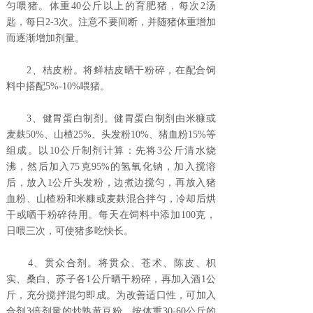
匀喂猪。体重40公斤以上的育肥猪，每次2汤
匙，每日2-3次。注意不要间断，并随猪体重增加
而逐渐增加剂量。
2、桔皮粉。将鲜桔皮晒干粉碎，在配合饲
料中搭配5%-10%喂猪。
3、健胃蛋白制剂。健胃蛋白制剂由米糠或
麦麸50%、山楂25%、头发粉10%、猪血粉15%等
组成。以10公斤制剂计算：先将3公斤清水烧
沸，然后加入75克95%的氢氧化钠，加入搅溶
后，放入1公斤头发粉，边煮边搅匀，再放入猪
血粉、山楂粉和米糠或麦麸混合拌匀，冷却后烘
干或晒干粉碎待用。每天在饲料中添加100克，
日喂三次，可使猪多吃快长。
4、贯众合剂。将贯众、苍术、陈皮、枳
实、桑白、苏子各1公斤晒干粉碎，再加入酒1公
斤，充分搅拌混匀即成。为改善适口性，可加入
合剂3倍剂量的炒熟黄豆粉。按体重30-60公斤的