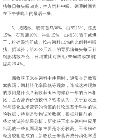
猪每日每头喂50克，拌入饲料中喂。饲喂时间宜
在下午或晚上的最后一餐。
5、肥猪散。取何首乌30%、白芍25%、陈皮
15%、石菖蒲10%、神曲15%、山楂5%晒干或烘
干，粉碎混均即成。按占饲料1.5%的比例拌料喂
猪。据试验，给25公斤以上的育肥猪每头每天补
饲肥猪散25克，日增重比对照组(未饲喂添加剂)
提高26.4%。
新收获玉米在饲料中使用时，通常会导致畜
禽腹泻，饲料转化率降低等现象，造成这种现象
的原因是什么？新收获玉米与储存一年的玉米相
比，是否营养价值较低？笔者认为，关于新收玉
米与陈化玉米营养的价值的讨论应基于科学的试
验数据，特别是动物试验数据，根据对目前的一
些动物试验结果分析，新收获玉米在饲料中应用
出现的一些负面现象主要是水分较高、玉米粉碎
粒度较粗造成的，新收获玉米营养成分消化率通