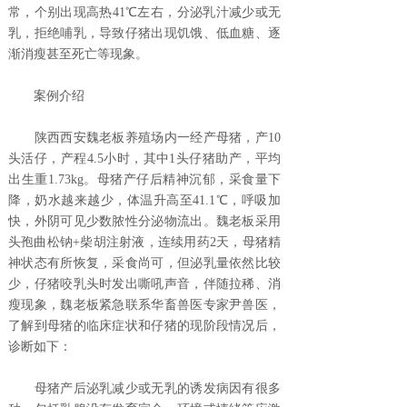
常，个别出现高热41℃左右，分泌乳汁减少或无
乳，拒绝哺乳，导致仔猪出现饥饿、低血糖、逐
渐消瘦甚至死亡等现象。
案例介绍
陕西西安魏老板养殖场内一经产母猪，产10
头活仔，产程4.5小时，其中1头仔猪助产，平均
出生重1.73kg。母猪产仔后精神沉郁，采食量下
降，奶水越来越少，体温升高至41.1℃，呼吸加
快，外阴可见少数脓性分泌物流出。魏老板采用
头孢曲松钠+柴胡注射液，连续用药2天，母猪精
神状态有所恢复，采食尚可，但泌乳量依然比较
少，仔猪咬乳头时发出嘶吼声音，伴随拉稀、消
瘦现象，魏老板紧急联系华畜兽医专家尹兽医，
了解到母猪的临床症状和仔猪的现阶段情况后，
诊断如下：
母猪产后泌乳减少或无乳的诱发病因有很多