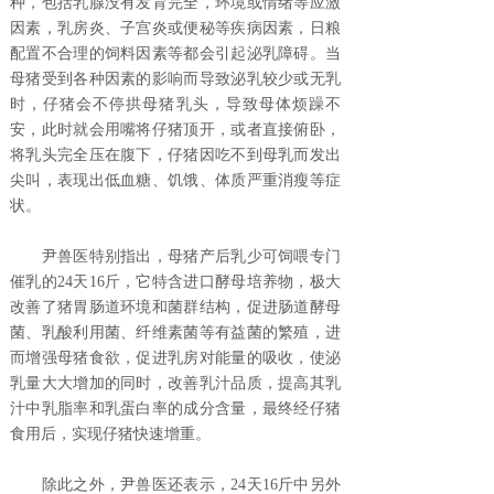
种，包括乳腺没有发育完全，环境或情绪等应激
因素，乳房炎、子宫炎或便秘等疾病因素，日粮
配置不合理的饲料因素等都会引起泌乳障碍。当
母猪受到各种因素的影响而导致泌乳较少或无乳
时，仔猪会不停拱母猪乳头，导致母体烦躁不
安，此时就会用嘴将仔猪顶开，或者直接俯卧，
将乳头完全压在腹下，仔猪因吃不到母乳而发出
尖叫，表现出低血糖、饥饿、体质严重消瘦等症
状。
尹兽医特别指出，母猪产后乳少可饲喂专门
催乳的24天16斤，它特含进口酵母培养物，极大
改善了猪胃肠道环境和菌群结构，促进肠道酵母
菌、乳酸利用菌、纤维素菌等有益菌的繁殖，进
而增强母猪食欲，促进乳房对能量的吸收，使泌
乳量大大增加的同时，改善乳汁品质，提高其乳
汁中乳脂率和乳蛋白率的成分含量，最终经仔猪
食用后，实现仔猪快速增重。
除此之外，尹兽医还表示，24天16斤中另外