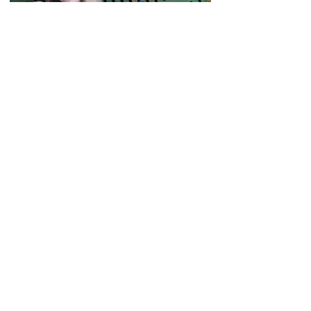
后期仔猪膘情良好
魏老板说，饲喂了两周多的24天16斤后，母
猪奶水充足，仔猪膘情长势良好，24天平均断奶
重8kg。而且魏老板根据尹兽医建议，给养殖场
其他待产母猪提前饲喂24天16斤，目前已产仔的
3头母猪均奶水充足，所产35头仔猪中只有一头
被压死，其他全部成活，疾病发生率也大大降
低。
华畜尹兽医推荐母猪产后乳少或无乳综合防
控方案
1. 加强饲养管理，母猪妊娠、哺乳阶段饲喂
品质优良的全价料；