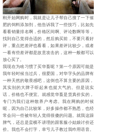
刚开始网购时，我就是让儿子帮自己搜了一下催
肥的饲料添加剂，他告诉我了一些技巧，比如先
看看销量排名啊，价格区间啊、评论数啊等等，
找到自己觉得合适的，然后购买前，不要只看好
评，重点把差评也看看，如果差评比较少，或者
一看有些差评都是故意攻击的，这种一般都可以
放心买了。
我现在为啥习惯了买华畜呢？第一个原因可能是
我年轻时候当过兵，很爱国，对华字头的品牌有
一种天然的敬畏感吧，这倒也不算主要的原因，
其实别的大牌子听起来也挺大气的。但是说实
话，价格也不便宜。就感觉华畜是货真价实的，
专门为我们这种散养户考虑。我在网购的时候
呢，因为自己比较笨，好多操作都不熟悉，也经
常会问一些被年轻人觉得很傻的问题。就我这躁
脾气，还总是蛮横不讲理的跟客服小姑娘讨价还
价。我也不会打字，幸亏儿子教过我咋用语音。