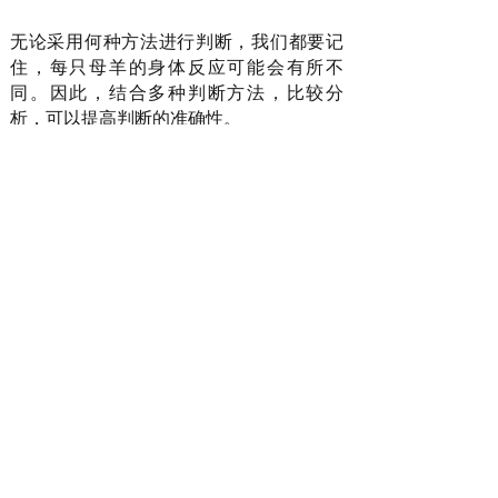
无论采用何种方法进行判断，我们都要记
住，每只母羊的身体反应可能会有所不
同。因此，结合多种判断方法，比较分
析，可以提高判断的准确性。
判断母羊是否怀孕对于管理养殖羊群非常
重要，可以帮助我们合理制定繁殖计划和
饲养管理策略。通过观察身体尺寸和形态
变化、乳房变化、行为表现、咀嚼运动等
因素，并结合兽医检查或血液检测，我们
可以更准确地判断母羊是否怀孕。希望这
些方法对您的养殖工作有所帮助，让您更
好地管理和照顾母羊，助力羊群繁衍和健
康发展！
华畜是国内以畜牧兽药、饲料、养殖用品
为主营业务的互联网品牌，隶属于新乡市
华畜商贸有限公司，成立于2014年。华畜