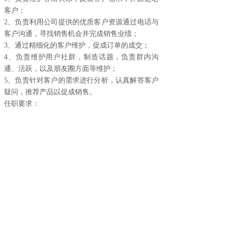
客户；
2、负责利用公司提供的优质客户资源通过电话与
客户沟通，寻找销售机会并完成销售业绩；
3、通过精细化的客户维护，促成订单的成交；
4、负责维护用户社群，制造话题，负责群内沟
通、活跃，以及朋友圈方面等维护；
5、负责针对客户的需求进行分析，认真解答客户
疑问，推荐产品以促成销售。
任职要求：
1.年龄在28岁以下，男女不限；
2.大专以上学历；
3.有销售工作经验或者微商经验的优先。
总部地址：郑州市金水区经三路68号
客服热线：400-9991097
Copyright ©2020 华畜有限公司 版权所有
营业执照
备案号：豫ICP备2024060472号