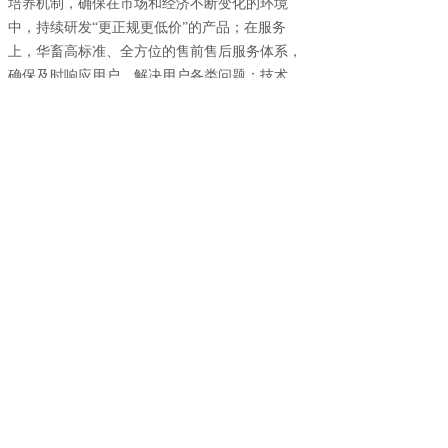
培养机制，确保在市场和经济不断变化的环境
中，持续研发
“更正规更低价”的产品；在服务
上，华畜高标准、全方位的售前售后服务体系，
确保及时响应用户，解决用户各类问题；技术
上，华畜自建智能仓储两万余平方，并在河南、
广东、山东、安徽、陕西等地区建立五大物流仓
储中心，不断升级物流系统，全面提升效率，从
而改善用户体验。
我们认为，未来的市场竞争在于供应链的竞
争。华畜的使命就是
“优化供应链，为用户创造价
值”。将力争与供应商在物流、原材料、零部件、
产品制造等各环节深度沟通，清除一切对顾客不
增值的动作，为供应商获取更多利润，为用户创
造更大价值。
“感动顾客，成就彼此，成为一家受人尊重的企
业”是华畜的企业愿景，我们将始终坚持“更正规
更低价”的品牌定位，通过不断优化供应链、严格