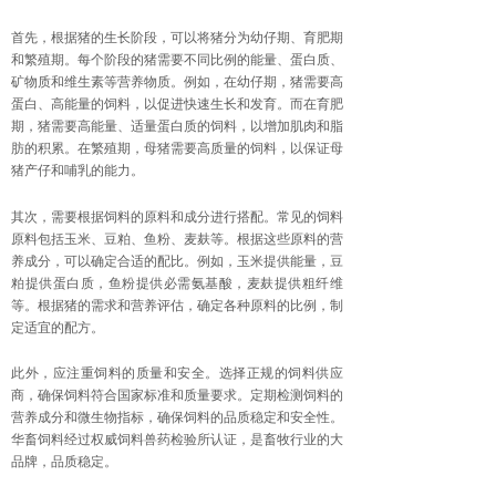
首先，根据猪的生长阶段，可以将猪分为幼仔期、育肥期
和繁殖期。每个阶段的猪需要不同比例的能量、蛋白质、
矿物质和维生素等营养物质。例如，在幼仔期，猪需要高
蛋白、高能量的饲料，以促进快速生长和发育。而在育肥
期，猪需要高能量、适量蛋白质的饲料，以增加肌肉和脂
肪的积累。在繁殖期，母猪需要高质量的饲料，以保证母
猪产仔和哺乳的能力。
其次，需要根据饲料的原料和成分进行搭配。常见的饲料
原料包括玉米、豆粕、鱼粉、麦麸等。根据这些原料的营
养成分，可以确定合适的配比。例如，玉米提供能量，豆
粕提供蛋白质，鱼粉提供必需氨基酸，麦麸提供粗纤维
等。根据猪的需求和营养评估，确定各种原料的比例，制
定适宜的配方。
此外，应注重饲料的质量和安全。选择正规的饲料供应
商，确保饲料符合国家标准和质量要求。定期检测饲料的
营养成分和微生物指标，确保饲料的品质稳定和安全性。
华畜饲料经过权威饲料兽药检验所认证，是畜牧行业的大
品牌，品质稳定。