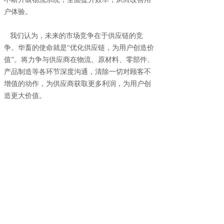
户体验。
我们认为，未来的市场竞争在于供应链的竞
争。华畜的使命就是
“优化供应链，为用户创造价
值”。将力争与供应商在物流、原材料、零部件、
产品制造等各环节深度沟通，清除一切对顾客不
增值的动作，为供应商获取更多利润，为用户创
造更大价值。
“感动顾客，成就彼此，成为一家受人尊重的企
业”是华畜的企业愿景，我们将始终坚持“更正规
更低价”的品牌定位，通过不断优化供应链、严格
品控、规模化采购和高精尖技术人才的培养，不
断满足用户需求，提升用户体验，并推动畜牧产
业向更正规更健康的方向发展。