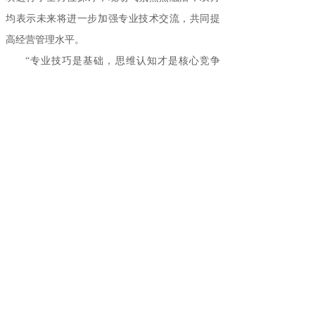
均表示未来将进一步加强专业技术交流，共同提
高经营管理水平。
“专业技巧是基础，思维认知才是核心竞争
力。华畜致力于为优秀员工提供一个开放共享、
共融共生的学习平台，通过加强对外交流，让优
秀员工拓展视野，借鉴成功经验，为引领行业发
展提供源源不断的动力。”华畜总经理王泽举表
示。